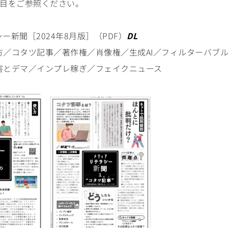
ジ目をご参照ください。
ー新聞［2024年8月版］（PDF）
DL
方／コタツ記事／著作権／肖像権／生成AI／フィルターバブ
害とデマ／インプレ稼ぎ／フェイクニュース