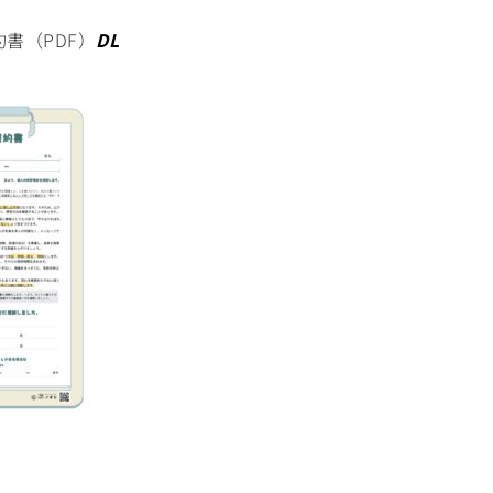
書（PDF）
DL