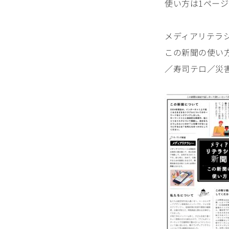
使い方は1ペー
メディアリテラシ
この新聞の使い
／寿司テロ／災